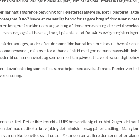
nap ressource, der bør tildeles en part, som har en reel interesse i at gøre b
er har haft afgørende betydning for Højesterets afgørelse, idet Højesteret lagde
kendetegnet ?UPS? havde et væsentligt behov for at gøre brug af domænenavnet 
en længere årrække uden at gør brug af domænenavnet og dermed tilsyneladend
ynes dog også at have lagt vægt på antallet af Data4u?s øvrige registreringer o
å det antages, at der efter dommen ikke kan stilles store krav til, hvornår 
af domænenavnet, må anses for at handle i strid med god domænenavnsskik, hvi
gheder til domænenavnet, og som dermed kan påvise at have et væsentligt beho
er - Lovorientering som led i et samarbejde med advokatfirmaet Bender von Hal
ovorientering.
enne artikel. Det er ikke korrekt at UPS henvendte sig efter blot 2 uger, det var fø
 derimod et direkte krav (aldrig det mindste forsøg på forhandling). Man gle
ng, men ikke benyttet sig af dette. Påstanden om at flere domæner efterfølgende 