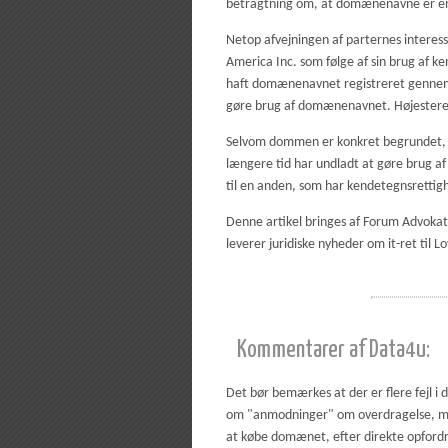
betragtning om, at domænenavne er en k
Netop afvejningen af parternes interess
America Inc. som følge af sin brug af 
haft domænenavnet registreret gennem 
gøre brug af domænenavnet. Højesteret s
Selvom dommen er konkret begrundet, m
længere tid har undladt at gøre brug 
til en anden, som har kendetegnsretti
Denne artikel bringes af Forum Advokat
leverer juridiske nyheder om it-ret til L
Kommentarer af Data4u:
Det bør bemærkes at der er flere fejl i d
om "anmodninger" om overdragelse, men
at købe domænet, efter direkte opfordri