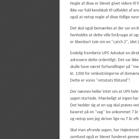
Nogle af disse er blevet givet videre ti
ikke var fuld kendskab til udfaldet af 
også at netop nogle af disse tidlige na
Det skal også bemærkes at der var en kl
henholdte at dette ville forårsage at o
er åbenbart tale om en "catch 2", idet 
Endelig fremførte UPS' Advokat en direk
adressere dette ordentligt. Det var ikke
skulle have været forhandlinger på "mege
kr. 1200 for omkostningerne af domæne
Dette er vores "retsstats tilstand"!
Der nævnes heller intet om at UPS hele 2
sagen startede. Mærkeligt at ingen har 
Det hedder sig at en sag skal prøves ve
baseret på en "vag" lov ankommet 7 år 
og netop som jeg skriver lige nu 7 år eft
Skal man afrunde sagen, har Højesteret 
samfund også er blevet funderet gennem 