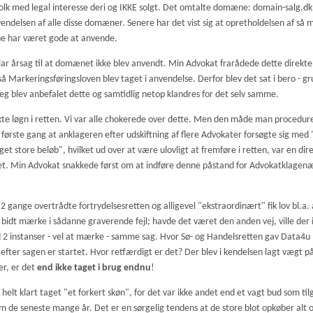
l folk med legal interesse deri og IKKE solgt. Det omtalte domæne: domain-salg.dk
anvendelsen af alle disse domæner. Senere har det vist sig at opretholdelsen af s
vne har været gode at anvende.
ar årsag til at domænet ikke blev anvendt. Min Advokat frarådede dette direkte, 
gså Markeringsføringsloven blev taget i anvendelse. Derfor blev det sat i bero - 
jeg blev anbefalet dette og samtidlig netop klandres for det selv samme.
te løgn i retten. Vi var alle chokerede over dette. Men den måde man procedurere
 første gang at anklageren efter udskiftning af flere Advokater forsøgte sig med 
t store beløb", hvilket ud over at være ulovligt at fremføre i retten, var en dire
t. Min Advokat snakkede først om at indføre denne påstand for Advokatklagen
 gange overtrådte fortrydelsesretten og alligevel "ekstraordinært" fik lov bl.a. a
bidt mærke i sådanne graverende fejl; havde det været den anden vej, ville der
d 2 instanser - vel at mærke - samme sag. Hvor Sø- og Handelsretten gav Data4u 
efter sagen er startet. Hvor retfærdigt er det? Der blev i kendelsen lagt vægt
er, er det
end ikke taget i brug endnu
!
helt klart taget "et forkert skøn", for det var ikke andet end et vagt bud som ti
de seneste mange år. Det er en sørgelig tendens at de store blot opkøber alt o