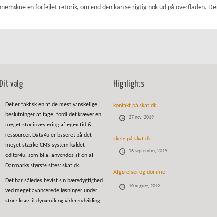
nnemskue en forfejlet retorik, om end den kan se rigtig nok ud på overfladen. D
Dit valg
Highlights
Det er faktisk en af de mest vanskelige
kontakt på skat.dk
beslutninger at tage, fordi det kræver en
27 nov, 2019
meget stor investering af egen tid &
ressourcer. Data4u er baseret på det
skole på skat.dk
meget stærke CMS system kaldet
16 september, 2019
editor4u, som bl.a. anvendes af en af
Danmarks største sites: skat.dk.
Afgørelser og domme
Det har således bevist sin bæredygtighed
10 august, 2019
ved meget avancerede løsninger under
store krav til dynamik og videreudvikling.