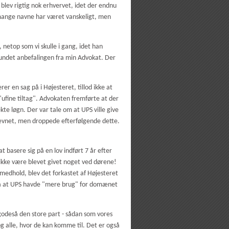
 blev rigtig nok erhvervet, idet der endnu
å mange navne har været vanskeligt, men
netop som vi skulle i gang, idet han
grundet anbefalingen fra min Advokat. Der
r en sag på i Højesteret, tillod ikke at
"ufine tiltag". Advokaten fremførte at der
kte løgn. Der var tale om at UPS ville give
ævnet, men droppede efterfølgende dette.
t basere sig på en lov indført 7 år efter
 ikke være blevet givet noget ved dørene!
medhold, blev det forkastet af Højesteret
 på at UPS havde "mere brug" for domænet
lgodeså den store part - sådan som vores
g alle, hvor de kan komme til. Det er også