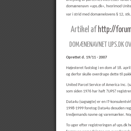
domænenavn »ups.dk«, hvorimod United Pa
var i strid med domænelovens § 12, stk.
Artikel af
http://foru
DOMÆNENAVNET UPS.DK OV
Oprettet d. 19/11 - 2007
Højesteret fastslog i en dom af 18. ap
og derfor skulle overdrage dette til pa
United Parcel Service of America Inc.
som siden 1976 har haft ?UPS? registre
Data4u (sagsøgte) er en IT-konsulentvi
1998-1999 foretog Data4u desuden re
tredjemands navne og varemærker. Nogl
To uger efter registreringen af ups.dk