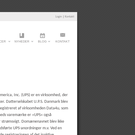
Login
|
Kontakt
CER
NYHEDER
BLOG
KONTAKT
merica, Inc. (UPS) er en virksomhed, der
ker. Datterselskabet U.P.S. Danmark blev
registreret af virksomheden Data4u, som
omheds varemærke er »UPS« også
er strømsvigt. Domænenavnet blev ikke
edsførte UPS-anordninger m.v. Ved en
de registreringen af det inaktive