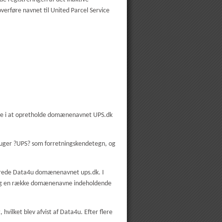
erføre navnet til United Parcel Service
esse i at opretholde domænenavnet UPS.dk
ruger ?UPS? som forretningskendetegn, og
trerede Data4u domænenavnet ups.dk. I
 og en række domænenavne indeholdende
ilket blev afvist af Data4u. Efter flere