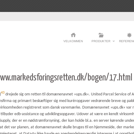
VELKOMMEN
PRODUKTER
REFEREN
www.markedsforingsretten.dk/bogen/17.html
43
)
drejede sig om retten til domænenavnet »ups.dk«. United Parcel Service of A
tionsfirma og primært beskæftiger sig med kuréropgaver vedrørende breve og pak
af virksomheden registreret som dansk varemærke. Domænenavnet »ups.dk« var 
r tilbyder edb-assistance og udviklingsopgaver. Udover at være en kendt virks
Supply, der er en nødstrømforsyning, der kan holde bl.a. en server kørende und
, at det var planen, at domænenavnet skulle bruges til en hjemmeside, der mark
 Højesteret, at Data4u ikke havde en anerkendelsesværdig interesse i at oprethol