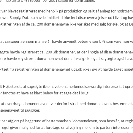
, indbragte UPS i september 2001 sagen for domstolene.
 var blevet registreret med henblik på produktion og salg af anlæg for nødstrøm
ower Supply. Data4u havde imidlertid ikke ført disse overvejelser ud i livet og h
istreringen af de ca. 200 domænenavne ikke var sket med salg for øje, og at Da
, at sagsøger gennem mange år havde anvendt betegnelsen UPS som varemærke
søgte havde registreret ca. 200 .dk domæner, at der i nogle af disse domænena
idere havde registreret domænenavnet domain-salg.dk, og at sagsøgte også hav
set fra registreringen af domænenavnet ups.dk ikke i øvrigt havde taget noget sk
Højesteret, at sagsøgte ikke havde en anerkendelsesværdig interesse i at opret
andtes at have et klart behov for at tage det i brug.
af at overdrage domænenavnet var derfor i strid med domænelovens bestemmel
mænenavnet til sagsøger.
t har afgjort på baggrund af bestemmelsen i domæneloven, som fastslår, at reg
regel giver mulighed for at foretage en afvejning mellem to parters interesser 