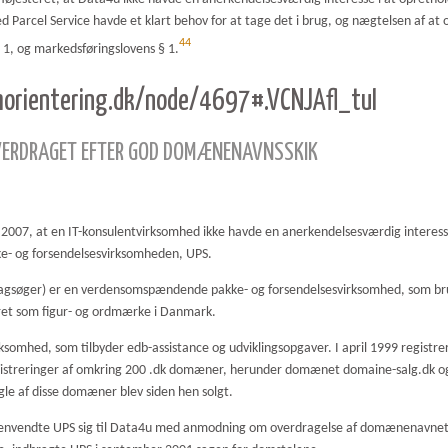
rcel Service havde et klart behov for at tage det i brug, og nægtelsen af at ov
44
 1, og markedsføringslovens § 1.
morientering.dk/node/4697#.VCNJAfl_tuI
ERDRAGET EFTER GOD DOMÆNENAVNSSKIK
ril 2007, at en IT-konsulentvirksomhed ikke havde en anerkendelsesværdig inter
kke- og forsendelsesvirksomheden, UPS.
 (sagsøger) er en verdensomspændende pakke- og forsendelsesvirksomhed, som b
ret som figur- og ordmærke i Danmark.
rksomhed, som tilbyder edb-assistance og udviklingsopgaver. I april 1999 regis
gistreringer af omkring 200 .dk domæner, herunder domænet domaine-salg.dk
e af disse domæner blev siden hen solgt.
 henvendte UPS sig til Data4u med anmodning om overdragelse af domænenavnet, hv