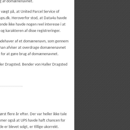
rug af domænenavnet.
 vægt på, at United Parcel Service of
ups.dk. Heroverfor stod, at Data4u havde
e ikke havde nogen reel interesse i at
g karakteren af disse registreringer.
en indehaver af et domænenavn, som gennem
s han afviser at overdrage domænenavnet
v for at gøre brug af domænenavnet.
ler Dragsted. Bender von Haller Dragsted
rst flere år efter. Der var heller ikke tale
mmer også at UPS havde haft chancen for
er blevet solgt, er tillige ukorrekt.