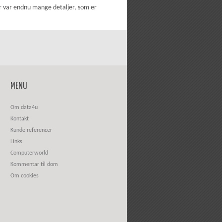
er var endnu mange detaljer, som er
MENU
Om data4u
Kontakt
Kunde referencer
Links
Computerworld
Kommentar til dom
Om cookies