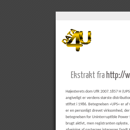
Ekstrakt fra
http://
Højesterets dom UfR 2007.1857 H (UPS
angiveligt er verdens største distribu
stiftet i 1986. Betegnelsen »UPS« er 
er en personligt drevet virksomhed, de
betegnelsen for Uninterruptible Power 
brugt aktivt, men registranten oplyste
afvejning af parternes interesser fandt