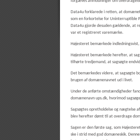
forgæves anmodninger om overdragelse
Data4u forklarede i retten, at domænet
som en forkortelse for Uninterruptible P
Data4u gjorde desuden gældende, at reg
var et registreret varemærke.
Højesteret bemærkede indledningsvist
Højesteret bemærkede herefter, at sag
tilhørte tredjemand, at sagsøgte endv
Det bemærkedes videre, at sagsøgte bort
brugen af domænenavnet ud i livet.
Under de anførte omstændigheder fandt 
domænenavn ups.dk, hvorimod sagsøger f
Sagsøgtes opretholdelse og nægtelse 
blev herefter dømt til at overdrage do
Sagen er den første sag, som Højestere
ske i strid med god domæneskik. Denne 