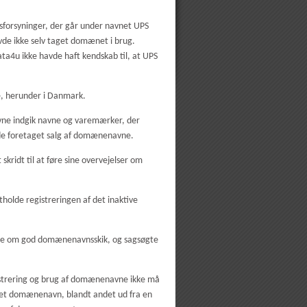
sforsyninger, der går under navnet UPS
avde ikke selv taget domænet i brug.
ta4u ikke havde haft kendskab til, at UPS
, herunder i Danmark.
vne indgik navne og varemærker, der
de foretaget salg af domænenavne.
ridt til at føre sine overvejelser om
holde registreringen af det inaktive
se om god domænenavnsskik, og sagsøgte
istrering og brug af domænenavne ikke må
i et domænenavn, blandt andet ud fra en